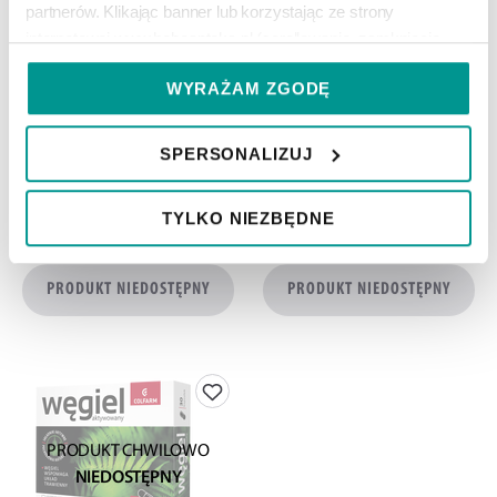
partnerów. Klikając banner lub korzystając ze strony 
PRODUKT CHWILOWO
PRODUKT CHWILOWO
internetowej www.hebeapteka.pl (scrollowanie, zamknięcie 
NIEDOSTĘPNY
NIEDOSTĘPNY
komunikatu, kliknięcie na elementy na stronie internetowej 
WYRAŻAM ZGODĘ
poza komunikatem) bez zmiany swoich ustawień w zakresie 
prywatności, wyrażasz zgodę na zapisywanie plików cookies 
na swoim urządzeniu, przetwarzanie danych zapisanych w 
SPERSONALIZUJ
CARBO ACTIV VITA
KOLONBIOTIC STOPPER
cookies w celach wskazanych powyżej i udostępnianie swoich 
danych naszym partnerom. Wyrażenie zgody jest dobrowolne, 
suplement diety, 20 kaps./1 opak.
suplement diety, 10 tabl./1 opak.
TYLKO NIEZBĘDNE
możesz ją w każdej chwili wycofać.
5
21
49
49
zł
zł
PRODUKT NIEDOSTĘPNY
PRODUKT NIEDOSTĘPNY
We work with
11 third parties
who may receive and
process your information.
PRODUKT CHWILOWO
NIEDOSTĘPNY