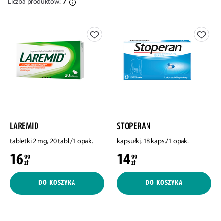
Liczba produktów:
7
LAREMID
STOPERAN
tabletki 2 mg, 20 tabl./1 opak.
kapsułki, 18 kaps./1 opak.
16
14
99
99
zł
zł
DO KOSZYKA
DO KOSZYKA