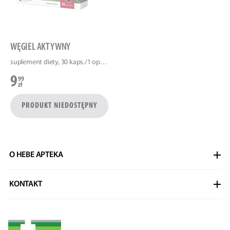
WĘGIEL AKTYWNY
suplement diety, 30 kaps./1 opak.
9
99
zł
PRODUKT NIEDOSTĘPNY
Stopka
O HEBE APTEKA
Legalna Apteka
KONTAKT
Regulaminy
Biuro obsługi klienta
Polityka Prywatności
Dostawa