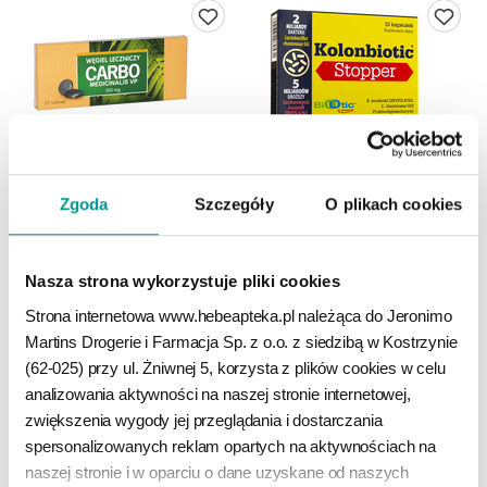
Zgoda
Szczegóły
O plikach cookies
WĘGIEL LECZNICZY 300 MG
KOLONBIOTIC STOPPER
tabletki, 20 kaps./1 opak.
kapsułki, 10 kaps./1 opak.
Nasza strona wykorzystuje pliki cookies
9
19
99
99
zł
zł
Strona internetowa www.hebeapteka.pl należąca do Jeronimo 
Martins Drogerie i Farmacja Sp. z o.o. z siedzibą w Kostrzynie 
DO KOSZYKA
DO KOSZYKA
(62-025) przy ul. Żniwnej 5, korzysta z plików cookies w celu 
analizowania aktywności na naszej stronie internetowej, 
zwiększenia wygody jej przeglądania i dostarczania 
spersonalizowanych reklam opartych na aktywnościach na 
naszej stronie i w oparciu o dane uzyskane od naszych 