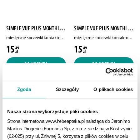
SIMPLE VUE PLUS MONTHLY CONTACT LENSES
SIMPLE VUE PLUS MONTHLY CONTACT LENSES
miesięczne soczewki kontaktowe, moc -2.00, 2 szt./1 opak.
miesięczne soczewki kontaktowe, moc -1.25, 2 szt./1 opak.
15
15
49
49
zł
zł
DO KOSZYKA
DO KOSZYKA
Zgoda
Szczegóły
O plikach cookies
Nasza strona wykorzystuje pliki cookies
Strona internetowa www.hebeapteka.pl należąca do Jeronimo 
Martins Drogerie i Farmacja Sp. z o.o. z siedzibą w Kostrzynie 
(62-025) przy ul. Żniwnej 5, korzysta z plików cookies w celu 