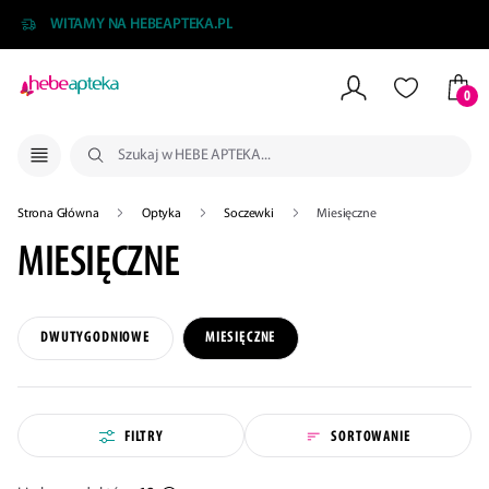
WITAMY NA HEBEAPTEKA.PL
0
NIE MOŻNA BYŁO DODAĆ CAŁEGO ZESTAWU DO KOSZYKA
ZMNIEJSZONO LICZBĘ PRODUKTÓW
DODANO PRODUKT DO KOSZYKA
ZESTAW DODANY DO KOSZYKA
Strona Główna
Optyka
Soczewki
Miesięczne
MIESIĘCZNE
DWUTYGODNIOWE
MIESIĘCZNE
FILTRY
SORTOWANIE