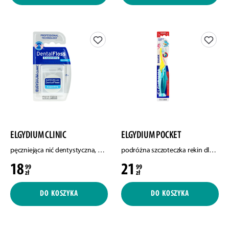
ELGYDIUM CLINIC
ELGYDIUM POCKET
pęczniejąca nić dentystyczna, 25 m/1 opak.
podróżna szczoteczka rekin dla dzieci 2-6, 1 szt.
18
21
99
99
zł
zł
DO KOSZYKA
DO KOSZYKA