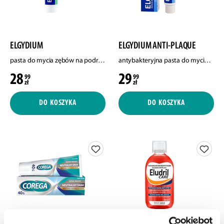
ELGYDIUM
ELGYDIUM ANTI-PLAQUE
pasta do mycia zębów na podrażnione dziąsła, 75 ml
antybakteryjna pasta do mycia zębów, 75 ml
28
29
99
99
zł
zł
DO KOSZYKA
DO KOSZYKA