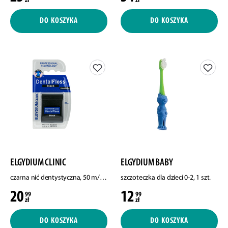
zł
zł
DO KOSZYKA
DO KOSZYKA
ELGYDIUM CLINIC
ELGYDIUM BABY
czarna nić dentystyczna, 50 m/1 opak.
szczoteczka dla dzieci 0-2, 1 szt.
20
12
99
99
zł
zł
DO KOSZYKA
DO KOSZYKA