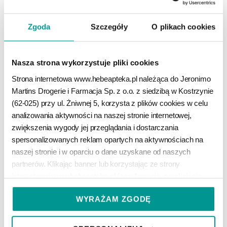
COREGA SUPERMOCNY NEUTRALNY SMAK
ELUDRIL CARE
Zgoda
Szczegóły
O plikach cookies
krem do protez, 40 g
płyn do codziennej higieny jamy ustnej, 500 ml
19
26
99
99
zł
zł
Nasza strona wykorzystuje pliki cookies
DO KOSZYKA
DO KOSZYKA
Strona internetowa www.hebeapteka.pl należąca do Jeronimo 
Martins Drogerie i Farmacja Sp. z o.o. z siedzibą w Kostrzynie 
(62-025) przy ul. Żniwnej 5, korzysta z plików cookies w celu 
analizowania aktywności na naszej stronie internetowej, 
zwiększenia wygody jej przeglądania i dostarczania 
spersonalizowanych reklam opartych na aktywnościach na 
naszej stronie i w oparciu o dane uzyskane od naszych 
partnerów. Klikając banner lub korzystając ze strony 
internetowej www.hebeapteka.pl (scrollowanie, zamknięcie 
komunikatu, kliknięcie na elementy na stronie internetowej 
WYRAŻAM ZGODĘ
poza komunikatem) bez zmiany swoich ustawień w zakresie 
prywatności, wyrażasz zgodę na zapisywanie plików cookies 
DROPINGO
ELGYDIUM CLINIC
na swoim urządzeniu, przetwarzanie danych zapisanych w 