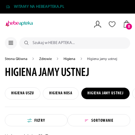
WITAMY NA HEBEAPTEKA.PL
0
NIE MOŻNA BYŁO DODAĆ CAŁEGO ZESTAWU DO KOSZYKA
ZMNIEJSZONO LICZBĘ PRODUKTÓW
DODANO PRODUKT DO KOSZYKA
ZESTAW DODANY DO KOSZYKA
Strona Główna
Zdrowie
Higiena
Higiena jamy ustnej
HIGIENA JAMY USTNEJ
HIGIENA USZU
HIGIENA NOSA
HIGIENA JAMY USTNEJ
FILTRY
SORTOWANIE