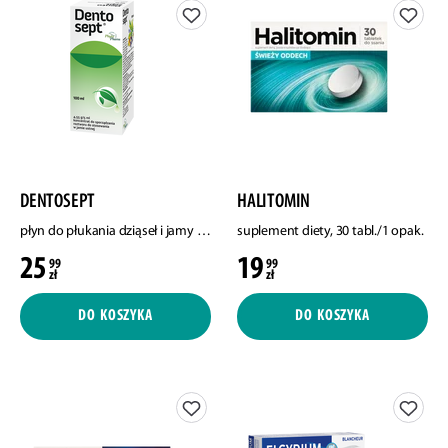
DENTOSEPT
HALITOMIN
płyn do płukania dziąseł i jamy ustnej, 100 ml
suplement diety, 30 tabl./1 opak.
25
19
99
99
zł
zł
DO KOSZYKA
DO KOSZYKA