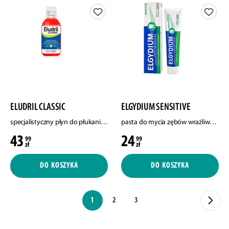
ELUDRIL CLASSIC
ELGYDIUM SENSITIVE
specjalistyczny płyn do płukania jamy ustnej, 500 ml
pasta do mycia zębów wrażliwych, 75 ml
43
24
99
99
zł
zł
DO KOSZYKA
DO KOSZYKA
1
2
3