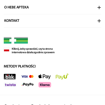
Stopka
O HEBE APTEKA
Legalna Apteka
KONTAKT
Regulaminy
Biuro obsługi klienta
Polityka Prywatności
Dostawa
Kliknij, żeby sprawdzić, czy ta strona
internetowa działa zgodnie z prawem
METODY PŁATNOŚCI