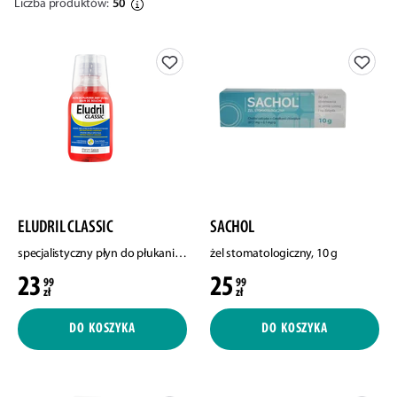
Liczba produktów:
50
ELUDRIL CLASSIC
SACHOL
specjalistyczny płyn do płukania jamy ustnej, 200 ml
żel stomatologiczny, 10 g
23
25
99
99
zł
zł
DO KOSZYKA
DO KOSZYKA