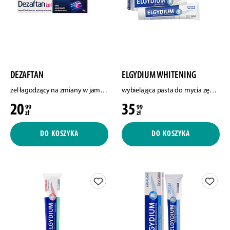
DEZAFTAN
ELGYDIUM WHITENING
żel łagodzący na zmiany w jamie ustnej, 8g
wybielająca pasta do mycia zębów, 75 ml
20
35
99
99
zł
zł
DO KOSZYKA
DO KOSZYKA