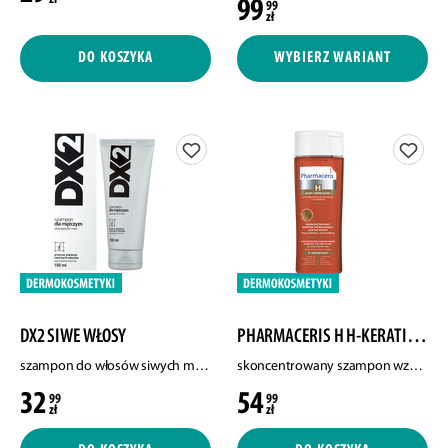
99
99
zł
DO KOSZYKA
WYBIERZ WARIANT
DX2 SIWE WŁOSY
PHARMACERIS H H-KERATINEUM
szampon do włosów siwych męski, 150 ml
skoncentrowany szampon wzmacniający łodygę włosa do włosów osłabionych i przerzedzonych, 250 ml
32
54
99
99
zł
zł