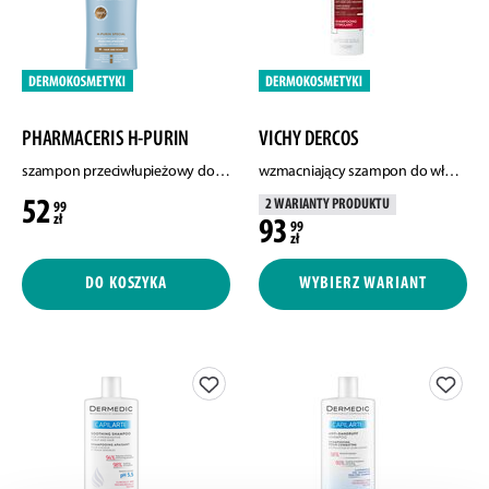
PHARMACERIS H-PURIN
VICHY DERCOS
szampon przeciwłupieżowy do włosów, 250 ml
wzmacniający szampon do włosów, 200 ml
52
2 WARIANTY PRODUKTU
99
zł
93
99
zł
DO KOSZYKA
WYBIERZ WARIANT