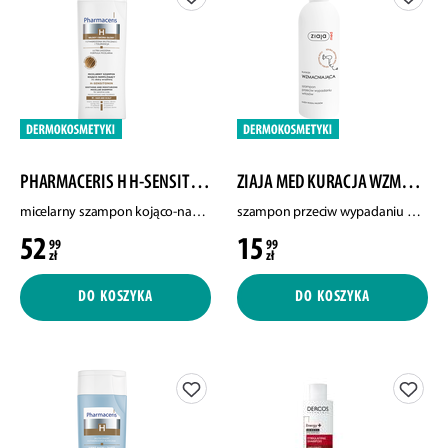
PHARMACERIS H H-SENSITONIN
ZIAJA MED KURACJA WZMACNIAJĄCA
micelarny szampon kojąco-nawilżający do skóry wrażliwej, 250 ml
szampon przeciw wypadaniu włosów, 300 ml
52
15
99
99
zł
zł
DO KOSZYKA
DO KOSZYKA