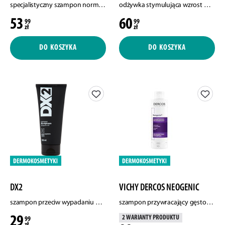
specjalistyczny szampon normalizujący do skóry łojotokowej, skłonnej do podrażnień, 250 ml
odżywka stymulująca wzrost włosów, 150 ml
53
60
99
99
zł
zł
DO KOSZYKA
DO KOSZYKA
DX2
VICHY DERCOS NEOGENIC
szampon przeciw wypadaniu włosów dla mężczyzn, 150 ml
szampon przywracający gęstość włosów, 200 ml
29
2 WARIANTY PRODUKTU
99
zł