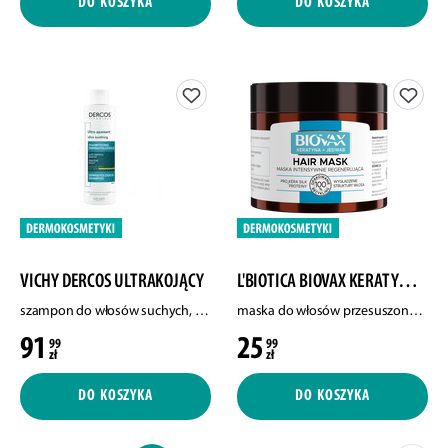
DO KOSZYKA
DO KOSZYKA
VICHY DERCOS ULTRAKOJĄCY
L'BIOTICA BIOVAX KERATYNA+JEDWAB
szampon do włosów suchych, 200 ml
maska do włosów przesuszonych i puszących się, 250 ml
91
25
99
99
zł
zł
DO KOSZYKA
DO KOSZYKA