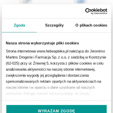
DERMEDIC CAPILARTE
DERMEDIC CAPILARTE
Zgoda
Szczegóły
O plikach cookies
szampon kojący do skóry nadwrażliwej, 300 ml
szampon zwalczający łupież i jego przyczyny, 300 ml
59
59
99
99
zł
zł
Nasza strona wykorzystuje pliki cookies
Strona internetowa www.hebeapteka.pl należąca do Jeronimo 
DO KOSZYKA
DO KOSZYKA
Martins Drogerie i Farmacja Sp. z o.o. z siedzibą w Kostrzynie 
(62-025) przy ul. Żniwnej 5, korzysta z plików cookies w celu 
analizowania aktywności na naszej stronie internetowej, 
zwiększenia wygody jej przeglądania i dostarczania 
spersonalizowanych reklam opartych na aktywnościach na 
naszej stronie i w oparciu o dane uzyskane od naszych 
partnerów. Klikając banner lub korzystając ze strony 
internetowej www.hebeapteka.pl (scrollowanie, zamknięcie 
komunikatu, kliknięcie na elementy na stronie internetowej 
WYRAŻAM ZGODĘ
poza komunikatem) bez zmiany swoich ustawień w zakresie 