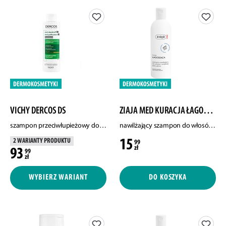
VICHY DERCOS DS
ZIAJA MED KURACJA ŁAGODZĄCA
szampon przeciwłupieżowy do włosów suchych, 200 ml
nawilżający szampon do włosów i wrażliwej skóry głowy, 300 ml
15
2 WARIANTY PRODUKTU
99
zł
93
99
zł
WYBIERZ WARIANT
DO KOSZYKA