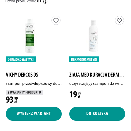
Liczba produktów:
81
VICHY DERCOS DS
ZIAJA MED KURACJA DERMATOLOGICZNA
szampon przeciwłupieżowy do włosów normalnych i przetłuszczających się, 200 ml
oczyszczający szampon do wrażliwej skóry głowy i karku, 300 ml
19
2 WARIANTY PRODUKTU
99
zł
93
99
zł
WYBIERZ WARIANT
DO KOSZYKA